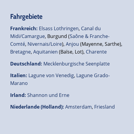
Fahrgebiete
Frankreich
:
Elsass Lothringen
,
Canal du
Midi/Camargue
, Burgund (
Saône & Franche-
Comté
,
Nivernais/Loire
),
Anjou
(Mayenne, Sarthe),
Bretagne
,
Aquitanien
(Baïse, Lot),
Charente
Deutschland
:
Mecklenburgische Seenplatte
Italien
:
Lagune von Venedig
,
Lagune Grado-
Marano
Irland
:
Shannon und Erne
Niederlande (Holland)
:
Amsterdam
,
Friesland