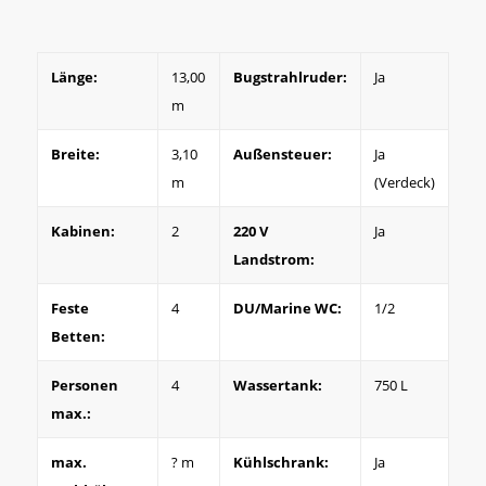
Länge:
13,00
Bugstrahlruder:
Ja
m
Breite:
3,10
Außensteuer:
Ja
m
(Verdeck)
Kabinen:
2
220 V
Ja
Landstrom:
Feste
4
DU/Marine WC:
1/2
Betten:
Personen
4
Wassertank:
750 L
max.:
max.
? m
Kühlschrank:
Ja