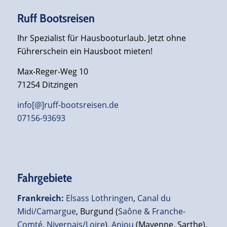
Ruff Bootsreisen
Ihr Spezialist für Hausbooturlaub. Jetzt ohne
Führerschein ein Hausboot mieten!
Max-Reger-Weg 10
71254 Ditzingen
info[@]ruff-bootsreisen.de
07156-93693
Fahrgebiete
Frankreich
:
Elsass Lothringen
,
Canal du
Midi/Camargue
, Burgund (
Saône & Franche-
Comté
,
Nivernais/Loire
),
Anjou
(Mayenne, Sarthe),