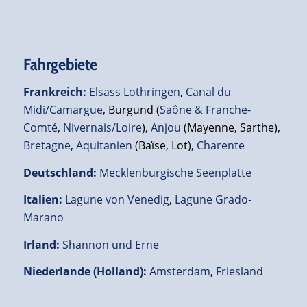
Fahrgebiete
Frankreich
:
Elsass Lothringen
,
Canal du
Midi/Camargue
, Burgund (
Saône & Franche-
Comté
,
Nivernais/Loire
),
Anjou
(Mayenne, Sarthe),
Bretagne
,
Aquitanien
(Baïse, Lot),
Charente
Deutschland
:
Mecklenburgische Seenplatte
Italien
:
Lagune von Venedig
,
Lagune Grado-
Marano
Irland
:
Shannon und Erne
Niederlande (Holland)
:
Amsterdam
,
Friesland