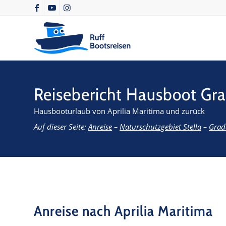
Reisebericht Hausboot Gr
Hausbooturlaub von Aprilia Maritima und zurück
Auf dieser Seite:
Anreise
–
Naturschutzgebiet Stella
–
Grad
Anreise nach Aprilia Maritima