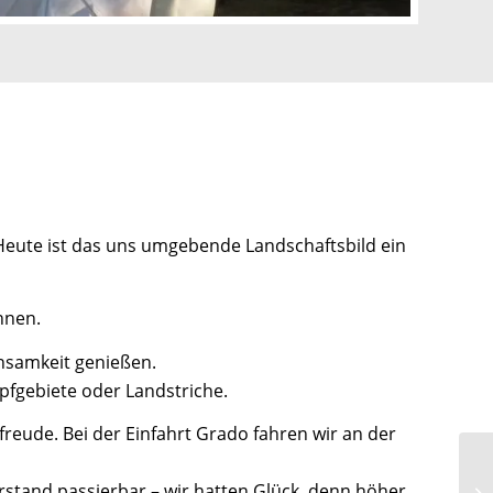
 Heute ist das uns umgebende Landschaftsbild ein
nnen.
insamkeit genießen.
pfgebiete oder Landstriche.
reude. Bei der Einfahrt Grado fahren wir an der
rstand passierbar – wir hatten Glück, denn höher
Re