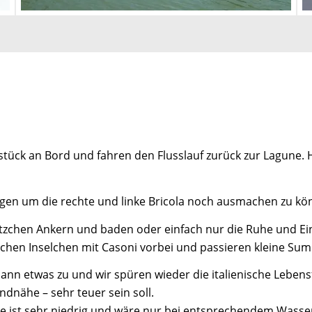
stück an Bord und fahren den Flusslauf zurück zur Lagune.
en um die rechte und linke Bricola noch ausmachen zu kö
lätzchen Ankern und baden oder einfach nur die Ruhe und E
schen Inselchen mit Casoni vorbei und passieren kleine Sum
nn etwas zu und wir spüren wieder die italienische Lebensf
ndnähe – sehr teuer sein soll.
cke ist sehr niedrig und wäre nur bei entsprechendem Wasse