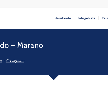
Hausboote
Fahrgebiete
Rei
ado – Marano
o
–
Cervignano